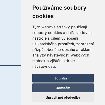
Používáme soubory
Chráněné dílny
cookies
Služby bydlení
Tyto webové stránky používají
Prodej výrobků
soubory cookies a další sledovací
nástroje s cílem vylepšení
Sociální rehabilitace
uživatelského prostředí, zobrazení
přizpůsobeného obsahu a reklam,
analýzy návštěvnosti webových
stránek a zjištění zdroje
návštěvnosti.
Souhlasím
© 2023 Arkadie, o.p.s.
Odmítám
Ochrana os. údajů
|
Ochrana oznamovatelů
Upravit mé předvolby
🧑🏻‍💻
digee
.studio