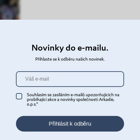
Novinky do e-mailu.
Přihlaste se k odběru našich novinek.
Souhlasím se zasíláním e-mailů upozorňujících na
probíhající akce a novinky společnosti Arkadie,
o.p.s.*
Přihlásit k odběru